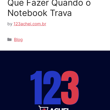
Que Fazer Quando o
Notebook Trava
by
123achei.com.br
Categories
Blog