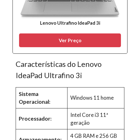
Lenovo Ultrafino IdeaPad 3i
Ver Preço
Características do Lenovo
IdeaPad Ultrafino 3i
Sistema
Windows 11 home
Operacional:
Intel Core i3 11ª
Processador:
geração
4 GB RAM e 256 GB
Armazenamento: