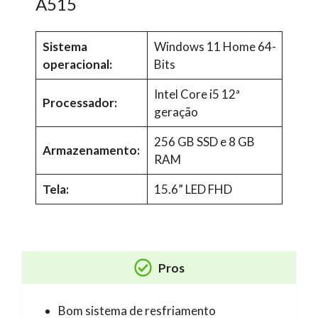
A515
Sistema
Windows 11 Home 64-
operacional:
Bits
Intel Core i5 12ª
Processador:
geração
256 GB SSD e 8 GB
Armazenamento:
RAM
Tela:
15.6” LED FHD
Pros
Bom sistema de resfriamento