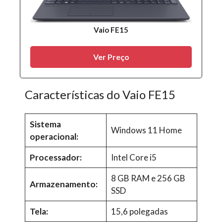
Vaio FE15
Ver Preço
Características do Vaio FE15
Sistema
Windows 11 Home
operacional:
Processador:
Intel Core i5
8 GB RAM e 256 GB
Armazenamento:
SSD
Tela:
15,6 polegadas