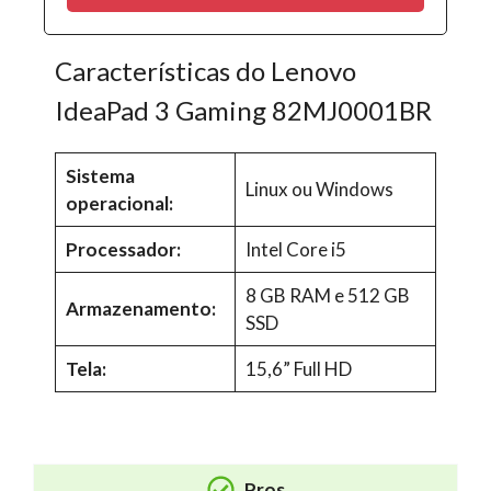
Características do Lenovo
IdeaPad 3 Gaming 82MJ0001BR
Sistema
Linux ou Windows
operacional:
Processador:
Intel Core i5
8 GB RAM e 512 GB
Armazenamento:
SSD
Tela:
15,6” Full HD
Pros