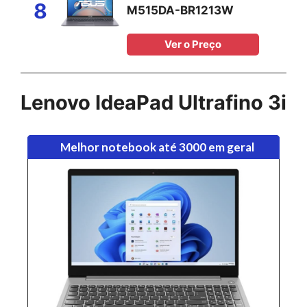
8
M515DA-BR1213W
Ver o Preço
Lenovo IdeaPad
Ultrafino
3i
Melhor notebook até 3000 em geral